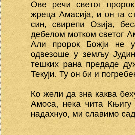
Ове речи светог пророк
жреца Амасија, и он га с
син, свирепи Озија, бе
дебелом мотком светог Ам
Али пророк Божји не у
одвезоше у земљу Јудин
тешких рана предаде дух 
Текуји. Ту он би и погребе
Ко жели да зна каква бех
Амоса, нека чита Књигу 
надахнуо, ми славимо сада