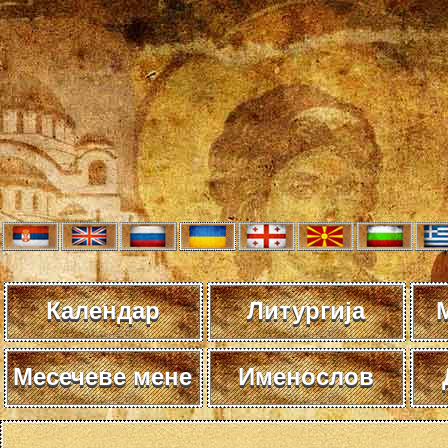
Календар
Литургија
Месечеве мене
Именослов