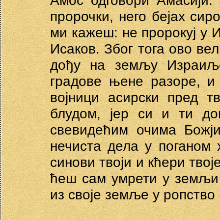
Амос одговори Амасији: 
пророчки, него бејах сир
ми кажеш: не пророкуј у 
Исаков. Због тога ово ве
дођу на земљу Израиље
градове њене разоре, и 
војници асирски пред т
блудом, јер си и ти д
свевидећим очима Божј
нечиста дела у поганом х
синови твоји и кћери твој
ћеш сам умрети у земљи 
из своје земље у ропство (