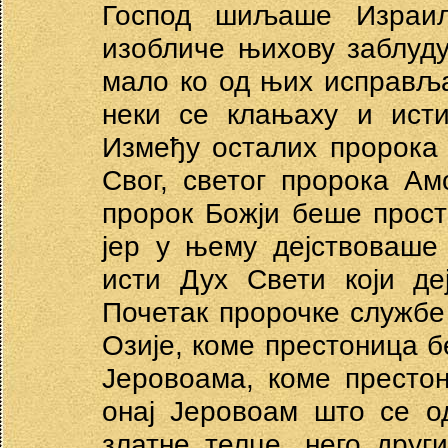
Господ шиљаше Израиљ
изобличе њихову заблуду
мало ко од њих исправљ
неки се клањаху и исти
Између осталих пророка 
Свог, светог пророка А
пророк Божји беше прост
јер у њему дејствоваше
исти Дух Свети који де
Почетак пророчке службе 
Озије, коме престоница 
Јеровоама, коме престо
онај Јеровоам што се о
златне телце, него други