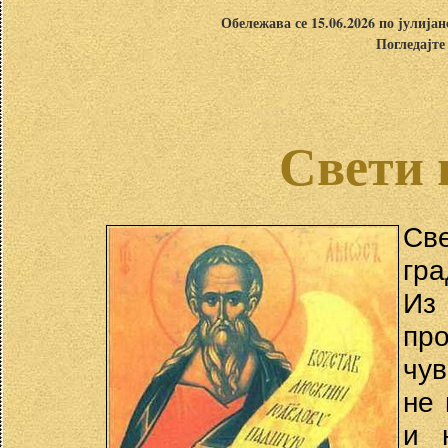
Обележава се 15.06.2026 по јулија
Погледајте
Свети 
Све
гра
Из 
пр
чув
не 
и 