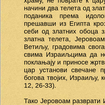
храму, не поврате к цару
начини два телета од злат
поданика према идоло
прешавши из Египта кро
себи од златних обоца 
златна телета, Јеровоа
Ветиљу, градовима свога
свима Израиљцима да не
поклањају и приносе жртв
цар установи свечане п
богова твојих, Израиљу, к
12, 26-33).
Тако Јеровоам разврати 