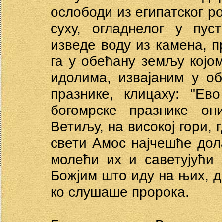
ослободи из египатског ро
суху, огладнелог у пу
изведе воду из камена, п
га у обећану земљу којо
идолима, извајаним у об
празнике, клицаху: "Ев
богомрске празнике он
Ветиљу, на високој гори, 
свети Амос најчешће дол
молећи их и саветујући
Божјим што иду на њих, д
ко слушаше пророка.