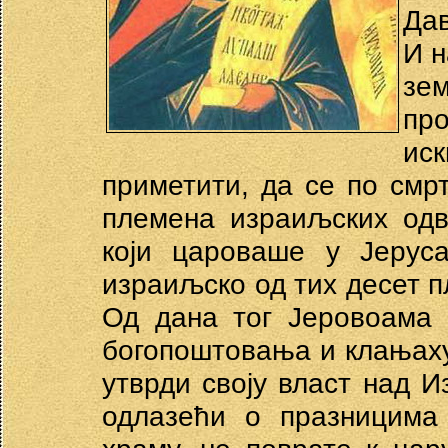
Дав
И н
зе
пр
ис
приметити, да се по смр
племена израиљских одв
који цароваше у Јеруса
израиљско од тих десет 
Од дана тог Јеровоама 
богопоштовања и клањаху
утврди своју власт над И
одлазећи о празницима