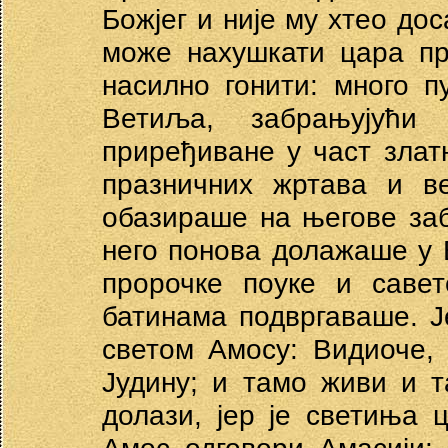
Божјег и није му хтео до
може нахушкати цара пр
насилно гонити: много п
Ветиља, забрањујући
приређиване у част злат
празничних жртава и в
обазираше на његове заб
него понова долажаше у
пророчке поуке и саве
батинама подвргаваше. 
светом Амосу: Видиоче,
Јудину; и тамо живи и 
долази, јер је светиња 