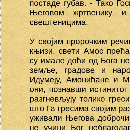
постаде губав. - Тако Г
Његовом жртвенику и
свештеницима.
У својим пророчким речи
књизи, свети Амос прећ
су имале доћи од Бога не
земље, градове и наро
Идумеју, Амонићане и М
они, познавши истинитог
разгневљују толико греси
што Га гресима својим раз
уживали Његова доброчин
не учини Бог неблагода