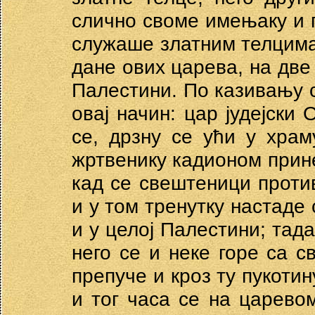
слично своме имењаку и 
служаше златним телцима
дане ових царева, на две
Палестини. По казивању с
овај начин: цар јудејски 
се, дрзну се ући у хра
жртвенику кадионом прине
кад се свештеници проти
и у том тренутку настаде
и у целој Палестини; тад
него се и неке горе са с
препуче и кроз ту пукотин
и тог часа се на царевом