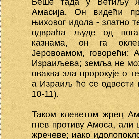
Беше тада у Ветиљу ж
Амасија. Он видећи пр
њиховог идола - златно т
одвраћа људе од пога
казнама, он га окле
Јеровоамом, говорећи: 
Израиљева; земља не мож
оваква зла пророкује о т
а Израиљ ће се одвести и
10-11).
Таком клеветом жрец Ам
гнев противу Амоса, али
жречеве; иако идолопокло