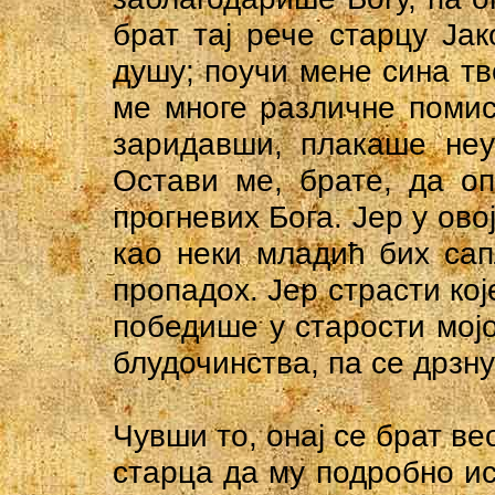
брат тај рече старцу Ја
душу; поучи мене сина тво
ме многе различне помис
заридавши, плакаше неу
Остави ме, брате, да оп
прогневих Бога. Јер у ово
као неки младић бих сап
пропадох. Јер страсти кој
победише у старости мојо
блудочинства, па се дрзну
Чувши то, онај се брат в
старца да му подробно и