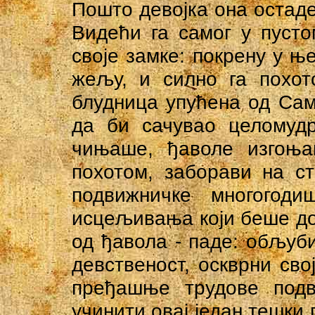
Пошто девојка она остаде
Видећи га самог у пусто
своје замке: покрену у њ
жељу, и силно га похот
блудница упућена од Сама
да би сачувао целомудр
чињаше, ђаволе изгоња
похотом, заборави на ст
подвижничке многогод
исцељивања који беше доб
од ђавола - паде: обљуби
девственост, оскврни сво
пређашње трудове под
учинити овај један тешки 