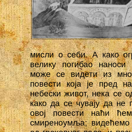
мисли о себи. А како о
велику погибао наноси 
може се видети из мно
повести која је пред н
небески живот, нека се о
како да се чувају да не 
овој повести наћи ћем
смиреноумља; видећемо 