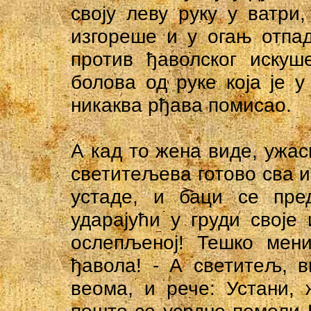
своју леву руку у ватри,
изгореше и у огањ отпа
против ђаволског искуш
болова од руке која је 
никаква рђава помисао.
А кад то жена виде, ужасн
светитељева готово сва из
устаде, и баци се пре
ударајући у груди своје 
ослепљеној! Тешко мени
ђавола! - А светитељ, 
веома, и рече: Устани,