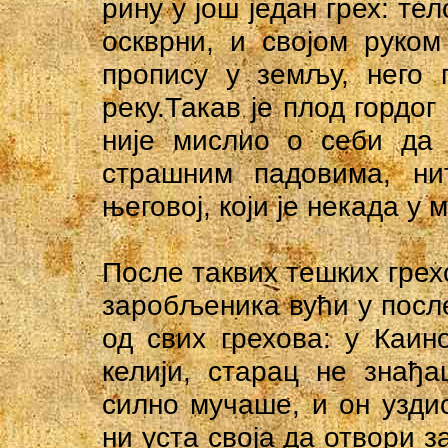
рину у још један грех: те
оскврни, и својом руко
пропису у земљу, него 
реку.Такав је плод гордо
није мислио о себи да 
страшним падовима, ни
његовој, који је некада у
После таквих тешких грехо
заробљеника вући у после
од свих грехова: у Каин
келији, старац не знађ
силно мучаше, и он узди
ни уста своја да отвори з