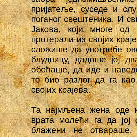
пријатеље, суседе и сл
поганог свештеника. И св
Јакова, који многе од
протерали из својих крај
сложише да употребе ово
блудницу, дадоше јој дв
обећаше, да иде и навед
то био разлог да га као
својих крајева.
Та најмљена жена оде к
врата молећи га да јој
блажени не отвараше, 