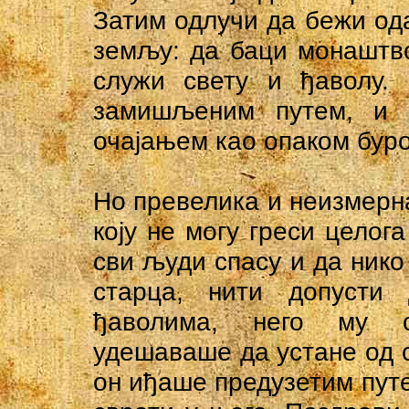
Затим одлучи да бежи ода
земљу: да баци монаштво,
служи свету и ђаволу.
замишљеним путем, и 
очајањем као опаком бур
Но превелика и неизмерн
коју не могу греси целога
сви људи спасу и да нико 
старца, нити допусти
ђаволима, него му с
удешаваше да устане од с
он иђаше предузетим путем