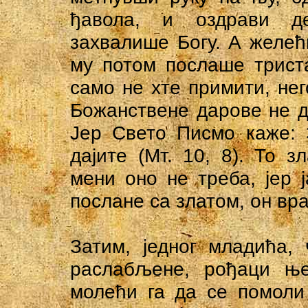
ђавола, и оздрави д
захвалише Богу. А желећ
му потом послаше трист
само не хте примити, нег
Божанствене дарове не до
Јер Свето Писмо каже: 
дајите (Мт. 10, 8). То 
мени оно не треба, јер 
послане са златом, он вра
Затим, једног младића, 
раслабљене, рођаци ње
молећи га да се помоли