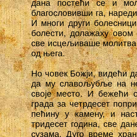
дана постећи се и мол
благословивши га, нареди 
И многи други болесници
болести, долажаху овом
све исцељиваше молитвам
од њега.
Но човек Божји, видећи да
да му славољубље на не
своје место. И бежећи 
града за четрдесет попр
пећину у камену, и нас
тридесет година, све да
сузама. Дуго време хра