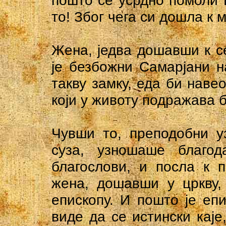
пошто се усрдно помоли Б
то! Због чега си дошла к 
Жена, једва дошавши к с
је безбожни Самарјани н
такву замку, еда би наве
који у животу подражава 
Чувши то, преподобни у
суза, узношаше благод
благослови, и посла к 
жена, дошавши у цркву,
епископу. И пошто је еп
виде да се истински каје