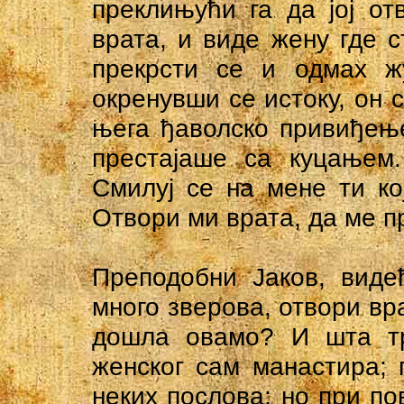
преклињући га да јој от
врата, и виде жену где с
прекрсти се и одмах жу
окренувши се истоку, он 
њега ђаволско привиђење
престајаше са куцањем.
Смилуј се на мене ти ко
Отвори ми врата, да ме пр
Преподобни Јаков, виде
много зверова, отвори вра
дошла овамо? И шта т
женског сам манастира; 
неких послова; но при по