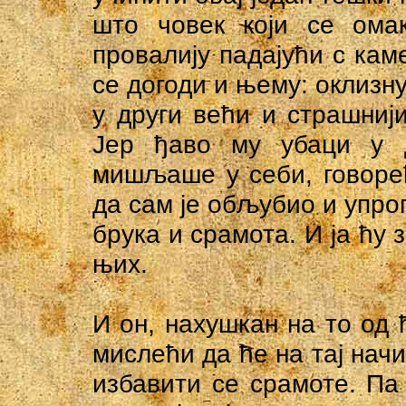
што човек који се ома
провалију падајући с каме
се догоди и њему: оклизну
у други већи и страшниј
Јер ђаво му убаци у 
мишљаше у себи, говоре
да сам је обљубио и упро
брука и срамота. И ја ћу 
њих.
И он, нахушкан на то од ђ
мислећи да ће на тај начи
избавити се срамоте. Па 