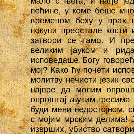
мало с њега, и нађе је
пећине, у коме беше мног
временом беху у прах п
покупи преостале кости и
затвори се тамо. И пр
великим јауком и рид
исповедаше Богу говорећ
мој? Како ћу почети испо
молитву нечисти језик сво
најпре да молим опрошт
опроштај љутим гресима 
буди мени недостојном, 
с мојим мрским делима! 
изврших, убиство сатворих