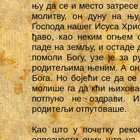
њу да се и место затресе
молитву, он дуну на њу
Господа нашег Исуса Христ
ђаво, као неким огњем 
паде на земљу, и остаде д
помоли Богу, узе је за 
родитељима њеним. А он
Бога. Но бојећи се да се
молише га да кћи њихова 
потпуно не оздрави. И
родитељи отпутоваше.
Као што у почетку реко
опрезности оних што на