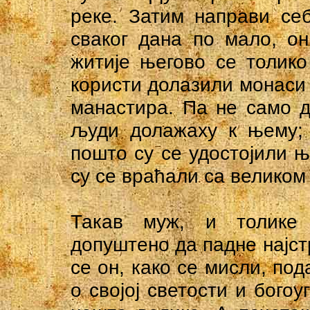
реке. Затим направи се
сваког дана по мало, о
житије његово се толико
користи долазили монаси 
манастира. Па не само д
људи долажаху к њему; 
пошто су се удостојили њ
су се враћали са великом
Такав муж, и толике 
допуштено да падне најст
се он, како се мисли, по
о својој светости и бого