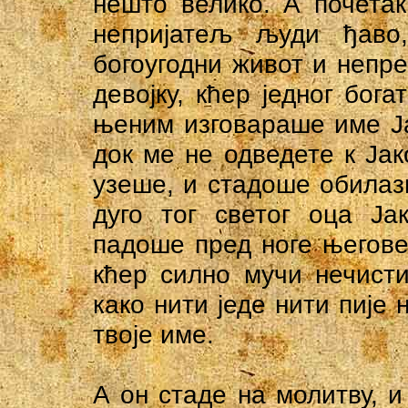
нешто велико. А почетак
непријатељ људи ђаво
богоугодни живот и непрес
девојку, кћер једног бога
њеним изговараше име Ј
док ме не одведете к Јак
узеше, и стадоше обилаз
дуго тог светог оца Ја
падоше пред ноге његове,
кћер силно мучи нечисти
како нити једе нити пије 
твоје име.
А он стаде на молитву, 