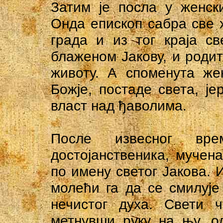
Затим је посла у женск
Онда епископ сабра све 
града и из тог краја с
блаженом Јакову, и роди
животу. А споменута же
Божје, постаде света, је
власт над ђаволима.
После извесног вре
достојанственика, мучена
по имену светог Јакова. 
молећи га да се смилуј
нечистог духа. Свети 
метнувши руку на њу, о