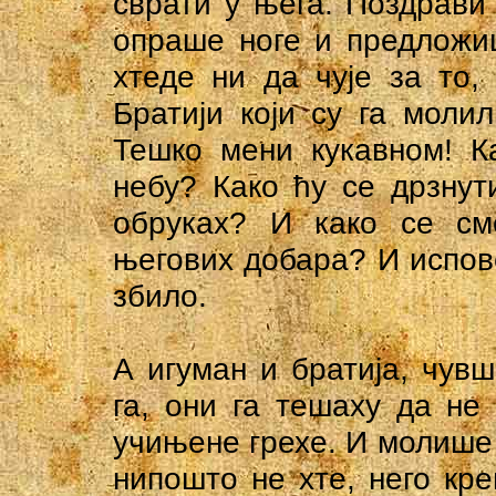
сврати у њега. Поздрави
опраше ноге и предложи
хтеде ни да чује за то,
Братији који су га моли
Тешко мени кукавном! К
небу? Како ћу се дрзнут
обруках? И како се сме
његових добара? И испов
збило.
А игуман и братија, чув
га, они га тешаху да не
учињене грехе. И молише 
нипошто не хте, него кре