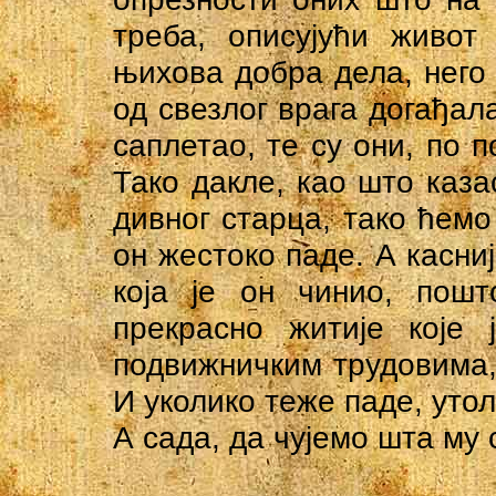
треба, описујући живот
њихова добра дела, него 
од свезлог врага догађала
саплетао, те су они, по п
Тако дакле, као што каза
дивног старца, тако ћемо 
он жестоко паде. А касни
која је он чинио, пошт
прекрасно житије које 
подвижничким трудовима,
И уколико теже паде, утол
А сада, да чујемо шта му