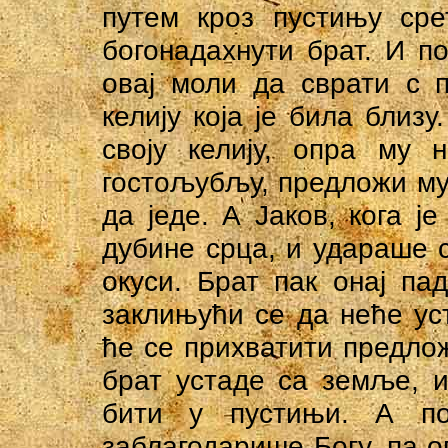
путем кроз пустињу сре
богонадахнути брат. И п
овај моли да сврати с 
келију која је била близу
своју келију, опра му 
гостољубљу, предложи му
да једе. А Јаков, кога ј
дубине срца, и удараше с
окуси. Брат пак онај па
заклињући се да неће ус
ће се прихватити предло
брат устаде са земље, и
бити у пустињи. А по
заблагодарише Богу, па 