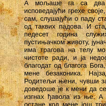
А мољаше га са два 
исповедајући грехе своје,
сам, слушајући о паду ст
од таквих падова. И ста
педесет година служ
пустињачком животу, јунач
има трагова на телу мо
чистоте ради, и ја недо
благодат од благога Бога
мене безаконика. Најза
Родитељи њени, чувши за
доведоше је к мени да с
изгнах ђавола из ње. А
остане код мене још три