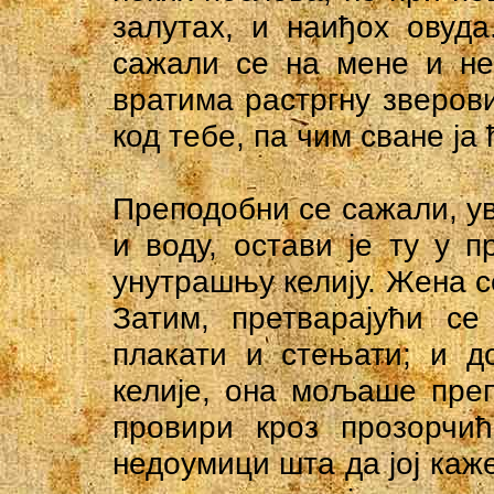
залутах, и наиђох овуда
сажали се на мене и не
вратима растргну зверов
код тебе, па чим сване ја
Преподобни се сажали, ув
и воду, остави је ту у п
унутрашњу келију. Жена с
Затим, претварајући се
плакати и стењати; и д
келије, она мољаше преп
провири кроз прозорчи
недоумици шта да јој каж