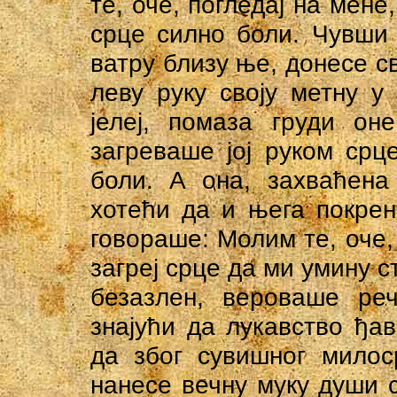
те, оче, погледај на мене
срце силно боли. Чувши 
ватру близу ње, донесе св
леву руку своју метну у
јелеј, помаза груди он
загреваше јој руком срц
боли. А она, захваћен
хотећи да и њега покрен
говораше: Молим те, оче,
загреј срце да ми умину 
безазлен, вероваше р
знајући да лукавство ђав
да због сувишног мило
нанесе вечну муку души с