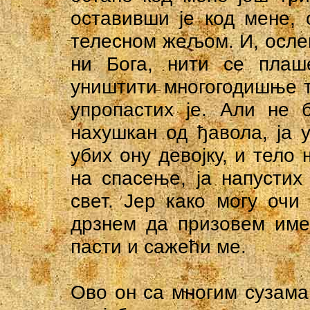
оставивши је код мене, 
телесном жељом. И, ослеп
ни Бога, нити се плаш
уништити многогодишње тр
упропастих је. Али не б
нахушкан од ђавола, ја у
убих ону девојку, и тело
на спасење, ја напустих
свет. Јер како могу очи
дрзнем да призовем име
пасти и сажећи ме.
Ово он са многим сузама