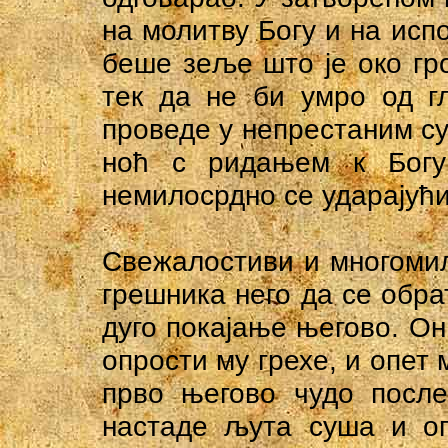
на молитву Богу и на исп
беше зеље што је око гро
тек да не би умро од г
проведе у непрестаним су
ноћ с ридањем к Богу 
немилосрдно се ударајући
Свежалостиви и многомил
грешника него да се обрат
дуго покајање његово. Он
опрости му грехе, и опет 
прво његово чудо после
настаде љута суша и оп