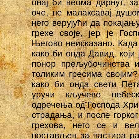
онај би веома дирнут, з
оче, не малаксавај душом
него верујући да покајањ
грехе своје, јер је Го
Његово неисказано. Када 
како би онда Давид, који 
понор прељубочинства и
толиким гресима својим?
како би онда свети Пет
уручи кључеве небеск
одречења од Господа Хри
страдања, и после горко
грехова, него се и вел
постављен за пастира р