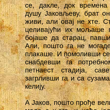
се, дакле, док времена
душу Јаковљеву, брат он
живи, али овај не хте. С
целивајући их мољаше г
бојаше да старац, павши
Али, пошто га не могад
плакаше. И помоливши се у
снабдевши га потребно
петнаест стадија, сав
загрливши га и са сузама
келију.
А Јаков, пошто прође вели