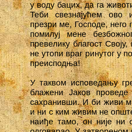
у воду бацих, да га живот
Теби свезнајућем ово 
презри ме, Господе, нег
помилуј мене безбожно
превелику благост Своју,
не утопи враг ринутог у п
преисподња!
У таквом исповедању гре
блажени Јаков проведе 
сахранивши. И би живи мр
и ни с ким живим не општ
наиђе тамо, он није ни 
одговарао. У затвореном г