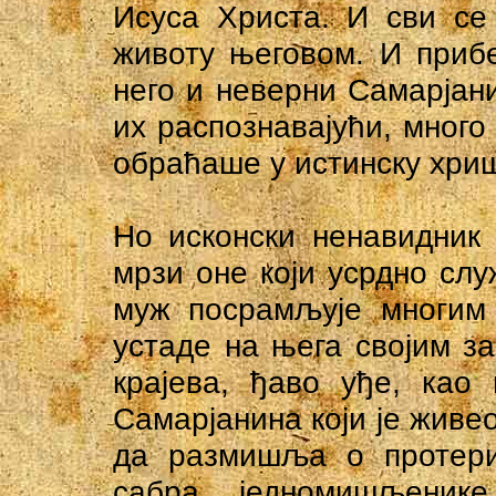
Исуса Христа. И сви се
животу његовом. И приб
него и неверни Самарјан
их распознавајући, много
обраћаше у истинску хриш
Но исконски ненавидник 
мрзи оне који усрдно слу
муж посрамљује многим
устаде на њега својим з
крајева, ђаво уђе, као 
Самарјанина који је живео
да размишља о протери
сабра једномишљеник