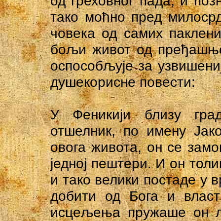
од греховног пада, и поз
тако моћно пред милоср
човека од самих паклени
бољи живот од пређашње
оспособљује за узвишениј
душекорисне повести:
У Феникији близу гр
отшелник, по имену Јак
овога живота, он се замо
једној пештери. И он тол
и тако велики постаде у в
добити од Бога и власт
исцељења пружаше он 