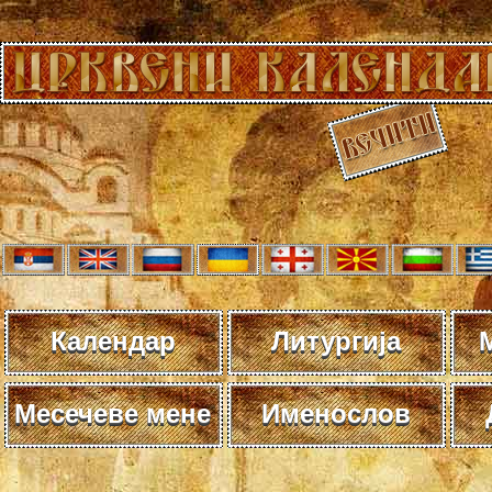
Календар
Литургија
Месечеве мене
Именослов