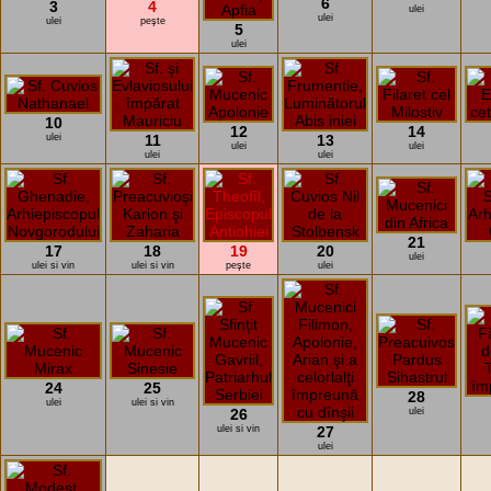
6
3
4
ulei
ulei
ulei
peşte
5
ulei
10
12
14
ulei
11
13
ulei
ulei
ulei
ulei
21
17
18
19
20
ulei
ulei si vin
ulei si vin
peşte
ulei
24
25
28
ulei
ulei si vin
26
ulei
ulei si vin
27
ulei