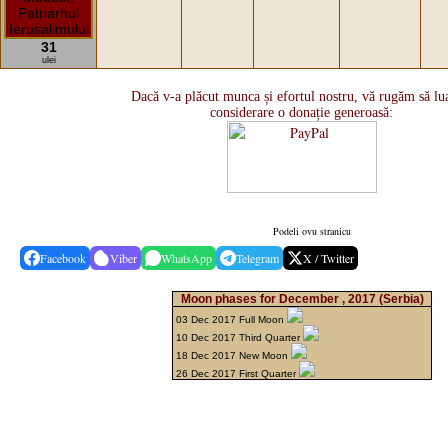
31
ulei
Dacă v-a plăcut munca și efortul nostru, vă rugăm să lua
considerare o donație generoasă:
Podeli ovu stranicu
Facebook
Viber
WhatsApp
Telegram
X / Twitter
Moon phases for December , 2017
(Serbia)
03 Dec 2017 Full Moon
10 Dec 2017 Third Quarter
18 Dec 2017 New Moon
26 Dec 2017 First Quarter