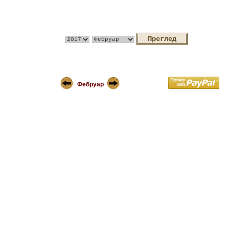
Фебруар