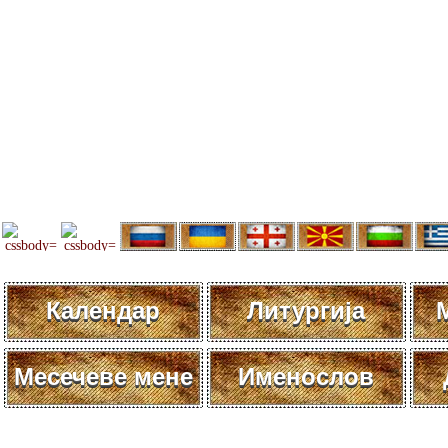
Календар
Литургија
Месечеве мене
Именослов