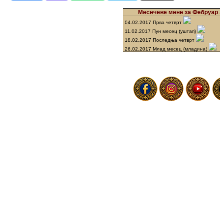
Месечеве мене за Фебруар 
04.02.2017 Прва четврт
11.02.2017 Пун месец (уштап)
18.02.2017 Последња четврт
26.02.2017 Млад месец (младина)