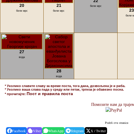
22
20
21
бели мрс
23
бели мрс
бели мрс
бели 
27
вода
28
вода
* Уколико славите славу за време поста, тога дана, дозвољена је и риба.
* Уколико ваша слава пада у среду или петак, трпеза је обавезно посна.
Пост и правила поста
* прочитајте:
Помозите нам да траје
Podeli ovu stranicu
Facebook
Viber
WhatsApp
Telegram
X / Twitter