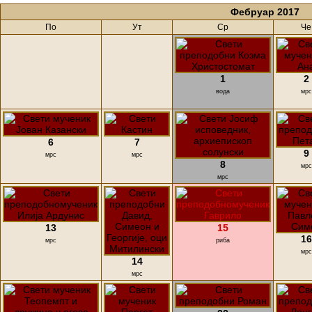
Фебруар 2017
По
Ут
Ср
Че
1
2
вода
мрс
6
7
9
мрс
мрс
8
мрс
мрс
13
15
16
мрс
риба
мрс
14
мрс