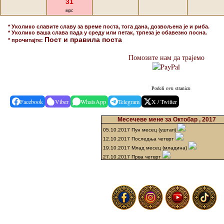
31
мрс
* Уколико славите славу за време поста, тога дана, дозвољена је и риба.
* Уколико ваша слава пада у среду или петак, трпеза је обавезно посна.
Пост и правила поста
* прочитајте:
Помозите нам да трајемо
Podeli ovu stranicu
Facebook
Viber
WhatsApp
Telegram
X / Twitter
Месечеве мене за Октобар , 2017
05.10.2017 Пун месец (уштап)
12.10.2017 Последња четврт
19.10.2017 Млад месец (младина)
27.10.2017 Прва четврт