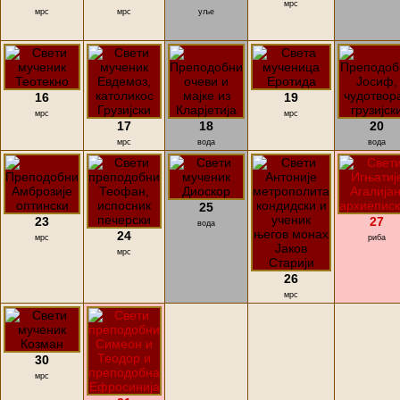
мрс
мрс
мрс
уље
16
19
мрс
мрс
17
18
20
мрс
вода
вода
25
23
27
вода
24
мрс
риба
мрс
26
мрс
30
мрс