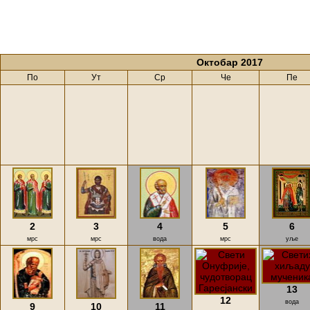
Октобар 2017
По
Ут
Ср
Че
Пе
2
3
4
5
6
мрс
мрс
вода
мрс
уље
13
12
вода
9
10
11