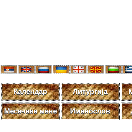
Календар
Литургија
Месечеве мене
Именослов