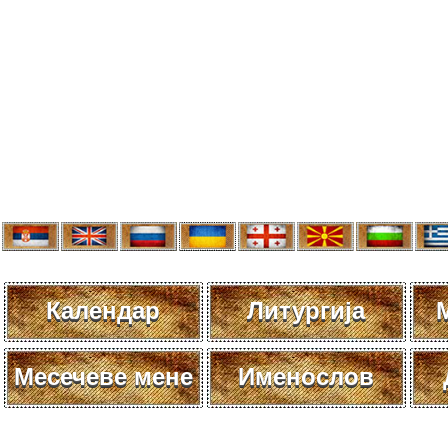
Календар
Литургија
Месечеве мене
Именослов