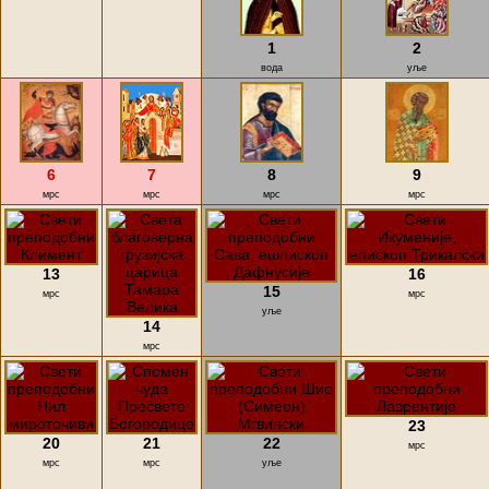
1
2
вода
уље
6
7
8
9
мрс
мрс
мрс
мрс
13
16
15
мрс
мрс
уље
14
мрс
23
20
21
22
мрс
мрс
мрс
уље