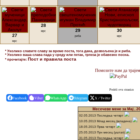
28
29
30
мрс
27
риба
мрс
мрс
* Уколико славите славу за време поста, тога дана, дозвољена је и риба.
* Уколико ваша слава пада у среду или петак, трпеза је обавезно посна.
Пост и правила поста
* прочитајте:
Помозите нам да траје
Podeli ovu stranicu
Facebook
Viber
WhatsApp
Telegram
X / Twitter
Месечеве мене за Мај , 2
02.05.2013 Последња четврт
10.05.2013 Млад месец (младина)
18.05.2013 Прва четврт
25.05.2013 Пун месец (уштап)
31.05.2013 Последња четврт