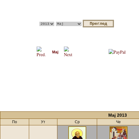
Мај
Мај 2013
По
Ут
Ср
Че