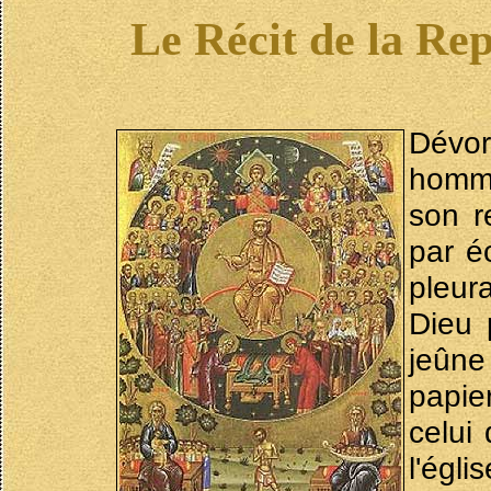
Le Récit de la Re
Dévor
homm
son r
par éc
pleur
Dieu 
jeûne
papie
celui 
l'égl