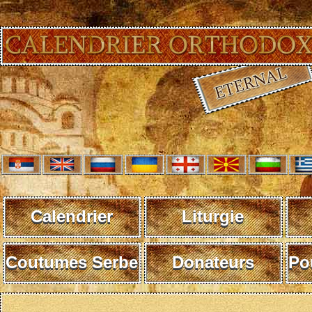
Calendrier
Liturgie
Coutumes Serbe
Donateurs
Po