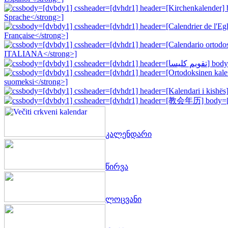
კალენდარი
წირვა
ლოცვანი