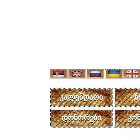
კალენდარი
წ
დონორები
კო