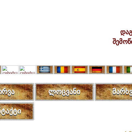
დაგ
შემოწ
ირვა
ლოცვანი
მარხვ
ნტაქტი