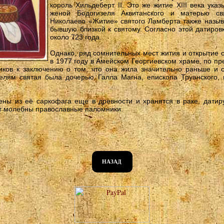
король Хильдеберт II. Это же житие XIII века ука
женой Бодогизеля Аквитанского и матерью св
Николаево «Житие» святого Ламберта также называ
бывшую близкой к святому. Согласно этой датиров
около 723 года.
Однако, ряд сомнительных мест жития и открытие 
в 1977 году в Амейском Георгиевском храме, по п
иков к заключению о том, что она жила значительно раньше и с
елям святая была дочерью Галла Магна, епископа Труанского, 
ны из её саркофага еще в древности и хранятся в раке, датир
ат молебны православные паломники.
НАЗАД