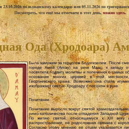
я 23.10.2026 по юлианскому календарю или 05.11.2026 по григориан
Посмотреть, что ещё мы отмечаем в этот день,
можно здесь
.
ная Ода (Хродоара) А
Была замужем за герцогом Бодогизелем. После сме
городе Амей (Amay) на реке Маас, к западу о
посвятила подвигу молитвы и попечения о самых о
основание многих церквей в этой местности
Георгиевского храма. Возможно она стала игуме
изображает святую Хродоару с посохом в руке.
Почитание
Почитание выросло вокруг святой храмоздательни
римо-католичества после отпадения Западной Церк
По житию святой, относящемуся к XIII веку
распространение, её родословная связана с коро
Согласно этому мнению её отцем указывается либ