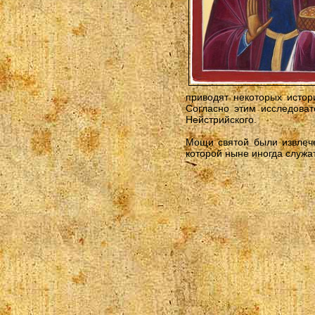
приводят некоторых истор
Согласно этим исследоват
Нейстрийского.
Мощи святой были извлече
которой ныне иногда служ