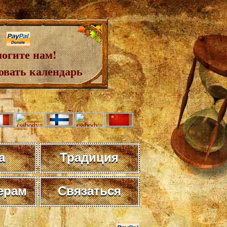
огите нам!
овать календарь
а
Традиция
ерам
Связаться