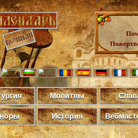
Пом
Пожертв
тургия
Молитвы
Слав
норы
История
Вебмаст