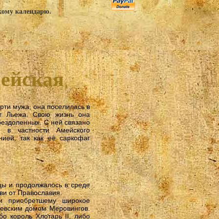
скому календарю.
мейская
рти мужа, она поселилась в
т Льежа. Свою жизнь она
бездоленных. С ней связано
, в частности Амейского
нией, так как её саркофаг
цы и продолжалось в среде
ви от Православия.
 и приобретшему широкое
левским домом Меровингов.
о король Хлотарь II, либо