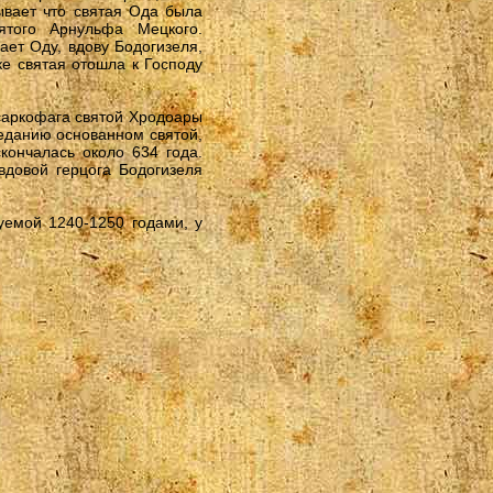
зывает что святая Ода была
ятого Арнульфа Мецкого.
ет Оду, вдову Бодогизеля,
ке святая отошла к Господу
саркофага святой Хродоары
реданию основанном святой,
кончалась около 634 года.
вдовой герцога Бодогизеля
уемой 1240-1250 годами, у