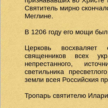
признававших во Христе 
Святитель мирно скончался
Меглине.
В 1206 году его мощи бы
Церковь восхваляет 
священников всех ук
непрестанного, исто
светильника пресветлог
земли всея Российския п
Тропарь святителю Илари