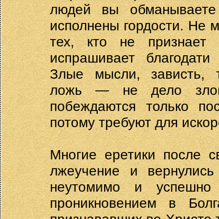
людей вы обманываете
исполнены гордости. Не м
тех, кто не признает
испрашивает благодати
Злые мысли, зависть, т
ложь — не дело злог
побеждаются только п
потому требуют для искор
Многие еретики после с
лжеучение и вернулись
неутомимо и успешно
проникновением в Болг