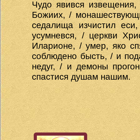
Чудо явився извещения,
Божиих, / монашествующи
седалища изчистил еси,
усумневся, / церкви Хри
Иларионе, / умер, яко сп
соблюдено бысть, / и по
недуг, / и демоны прогон
спастися душам нашим.