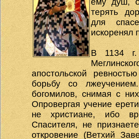
ему душ, 
терять дор
для спас
искоренял 
В 1134 г.
Меглинс
апостольской ревность
борьбу со лжеучением
богомилов, снимая с ни
Опровергая учение ерети
не христиане, ибо вр
Спасителя, не признает
откровение (Ветхий Зав