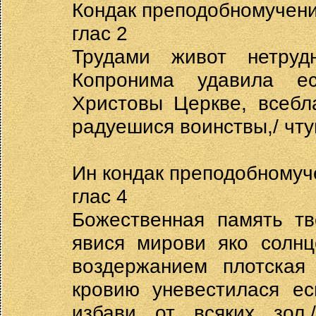
Кондак преподобномучен
глас 2
Трудами живот нетруд
Копронима удавила ес
Христовы Церкве, всебл
радуешися воинствы,/ чт
Ин кондак преподобномуч
глас 4
Божественная память тв
явися мирови яко солнц
воздержанием плотская
кровию уневестилася ес
избави от всяких зол,