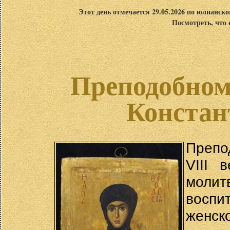
Этот день отмечается 29.05.2026 по юлианск
Посмотреть, что 
Преподобном
Констан
Препо
VIII 
молит
воспи
женс