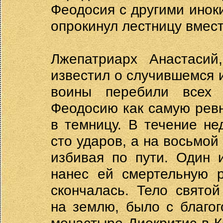
Феодосия с другими инок
опрокинул лестницу вмест
Лжепатриарх Анастасий,
известил о случившемся 
воины перебили всех 
Феодосию как самую рев
в темницу. В течение н
сто ударов, а на восьмой
избивая по пути. Один 
нанес ей смертельную р
скончалась. Тело свято
на землю, было с благо