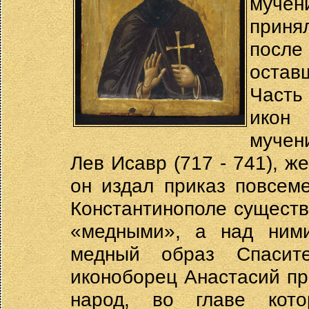
мучен
приня
посл
остав
Часть
икон
мучен
Лев Исавр (717 - 741), ж
он издал приказ повсем
Константинополе существ
«медными», а над ним
медный образ Спасит
иконоборец Анастасий пр
народ, во главе кото