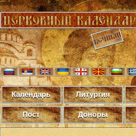
Календарь
Литургия
Пост
Доноры