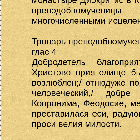
монастыре Диокритис в К
преподобномучени
многочисленными исцеле
Тропарь преподобномуче
глас 4
Добродетель благоприя
Христово приятелище бы
возлюблен;/ отнюдуже п
человеческий,/ добр
Копронима, Феодосие, ме
преставилася еси, радую
проси велия милости.