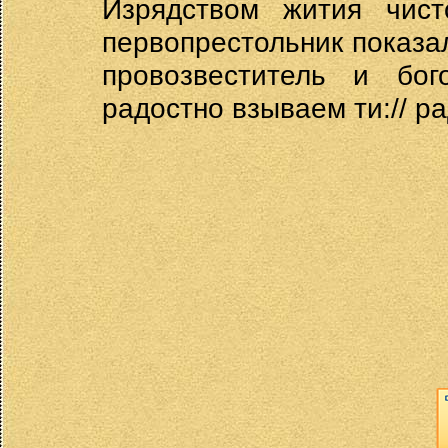
Изрядством жития чист
первопрестольник показал
провозвеститель и бог
радостно взываем ти:// р