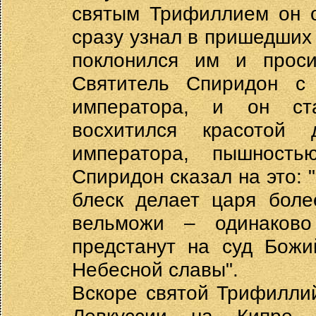
святым Трифиллием он о
сразу узнал в пришедших
поклонился им и проси
Святитель Спиридон с 
императора, и он ст
восхитился красотой 
императора, пышность
Спиридон сказал на это: 
блеск делает царя бол
вельможи – одинаков
предстанут на суд Божи
Небесной славы".
Вскоре святой Трифилли