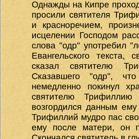
Однажды на Кипре прохо
просили святителя Трифи
и красноречием, произн
исцелении Господом расс
слова "одр" употребил "
Евангельского текста, 
сказал святителю Тр
Сказавшего "одр", ч
немедленно покинул хр
святителю Трифиллию
возгордился данным ему
Трифиллий мудро пас сво
ему после матери, он п
Скончался святитель в гл