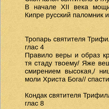
В начале ХII века мощ
Кипре русский паломник 
Тропарь святителя Трифи
глас 4
Правило веры и образ кр
тя стаду твоему/ Яже ве
смирением высокая,/ ни
моли Христа Бога// спаст
Кондак святителя Трифил
глас 8