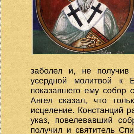
заболел и, не получив
усердной молитвой к Б
показавшего ему собор с
Ангел сказал, что толь
исцеление. Констанций р
указ, повелевавший соб
получил и святитель Сп