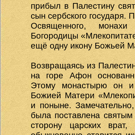
прибыл в Палестину свя
сын сербского государя. 
Освященного, монах
Богородицы «Млекопитате
ещё одну икону Божьей 
Возвращаясь из Палестин
на горе Афон основанн
Этому монастырю он и 
Божией Матери «Млекопи
и поныне. Замечательно
была поставлена святым
сторону царских врат,