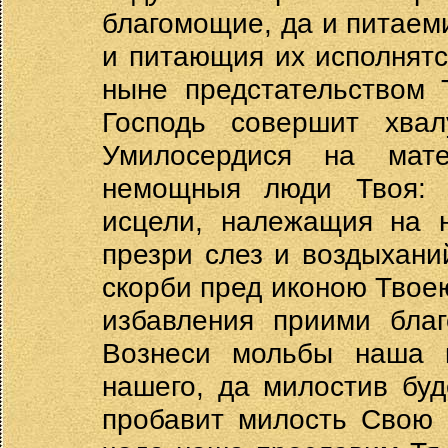
благомощие, да и питаеми
и питающия их исполнятс
ныне предстательством 
Господь совершит хв
Умилосердися на мат
немощныя люди Твоя: 
исцели, належащия на н
презри слез и воздыхани
скорби пред иконою Твое
избавления приими благ
Вознеси мольбы наша 
нашего, да милостив бу
пробавит милость Свою 