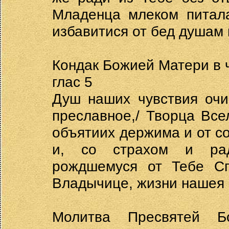
Младенца млеком питала
избавитися от бед душам
Кондак Божией Матери в 
глас 5
Душ наших чувствия очи
преславное,/ Творца Все
объятиих держима и от с
и, со страхом и рад
рождшемуся от Тебе Спа
Владычице, жизни нашея 
Молитва Пресвятей Б