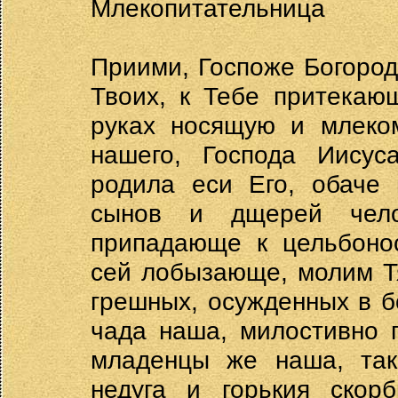
Млекопитательница
Приими, Госпоже Богород
Твоих, к Тебе притекаю
руках носящую и млеко
нашего, Господа Иисус
родила еси Его, обаче
сынов и дщерей чело
припадающе к цельбоно
сей лобызающе, молим Т
грешных, осужденных в б
чада наша, милостивно 
младенцы же наша, так
недуга и горькия скор