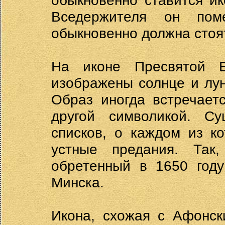
обыкновенно ставится и
Вседержителя он пом
обыкновенно должна стоя
На иконе Пресвятой Б
изображены солнце и лу
Образ иногда встречает
другой символикой. Су
списков, о каждом из к
устные предания. Так
обретенный в 1650 году
Минска.
Икона, схожая с Афонск