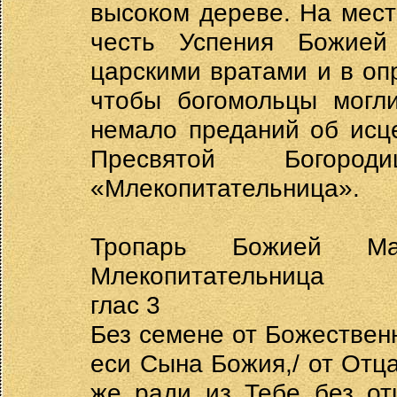
высоком дереве. На мест
честь Успения Божией
царскими вратами и в оп
чтобы богомольцы могли
немало преданий об исц
Пресвятой Богор
«Млекопитательница».
Тропарь Божией М
Млекопитательница
глас 3
Без семене от Божествен
еси Сына Божия,/ от Отца
же ради из Тебе без от