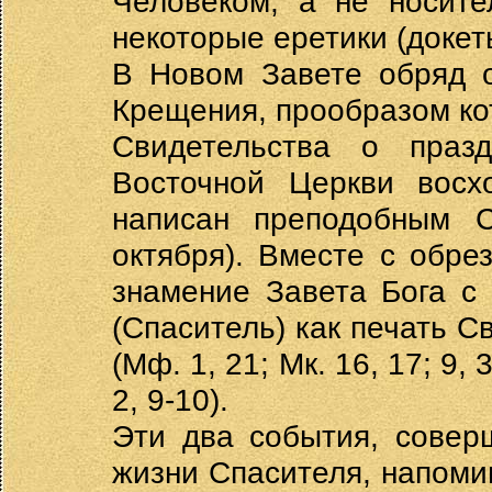
Человеком, а не носите
некоторые еретики (докет
В Новом Завете обряд о
Крещения, прообразом кото
Свидетельства о праз
Восточной Церкви восхо
написан преподобным 
октября). Вместе с обре
знамение Завета Бога с
(Спаситель) как печать С
(Мф. 1, 21; Мк. 16, 17; 9, 
2, 9-10).
Эти два события, совер
жизни Спасителя, напоми