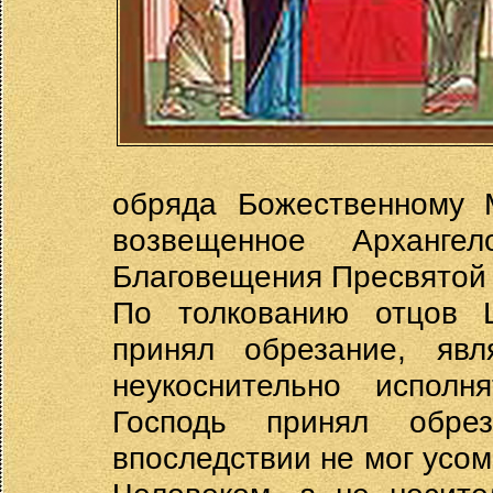
обряда Божественному 
возвещенное Арханг
Благовещения Пресвятой Де
По толкованию отцов Ц
принял обрезание, яв
неукоснительно исполн
Господь принял обре
впоследствии не мог усом