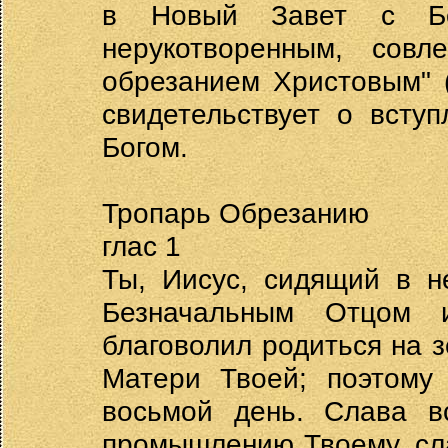
в Новый Завет с Бо
нерукотворенным, совл
обрезанием Христовым" (
свидетельствует о всту
Богом.
Тропарь Обрезанию
глас 1
Ты, Иисус, сидящий в н
Безначальным Отцом 
благоволил родиться на 
Матери Твоей; поэтому 
восьмой день. Слава в
промышлению Твоему, сл