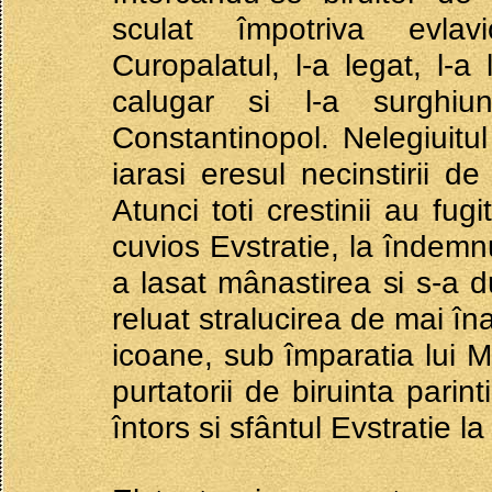
sculat împotriva evlav
Curopalatul, l-a legat, l-a
calugar si l-a surghiu
Constantinopol. Nelegiuitu
iarasi eresul necinstirii d
Atunci toti crestinii au fug
cuvios Evstratie, la îndemnu
a lasat mânastirea si s-a d
reluat stralucirea de mai înai
icoane, sub împaratia lui Mi
purtatorii de biruinta parint
întors si sfântul Evstratie l