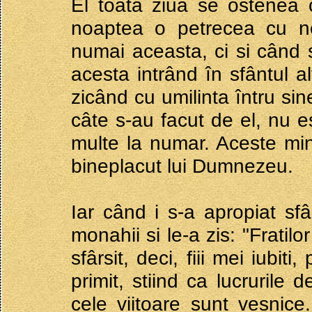
El toata ziua se ostenea cu
noaptea o petrecea cu ne
numai aceasta, ci si când s
acesta intrând în sfântul al
zicând cu umilinta întru si
câte s-au facut de el, nu es
multe la numar. Aceste mi
bineplacut lui Dumnezeu.
Iar când i s-a apropiat sfâ
monahii si le-a zis: "Fratilor
sfârsit, deci, fiii mei iubiti
primit, stiind ca lucrurile 
cele viitoare sunt vesnice.