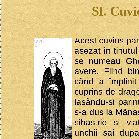
Sf. Cuvi
Acest cuvios pari
asezat în tinutul 
se numeau Ghe
avere. Fiind bin
când a împlinit
cuprins de drag
lasându-si parin
s-a dus la Mânas
sihastrie si vi
unchii sai dupa