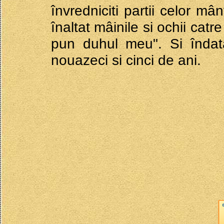
învredniciti partii celor mâ
înaltat mâinile si ochii catr
pun duhul meu". Si îndata
nouazeci si cinci de ani.