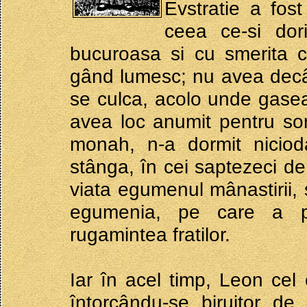
Evstratie a fos
ceea ce-si dori
bucuroasa si cu smerita c
gând lumesc; nu avea decât
se culca, acolo unde gasea
avea loc anumit pentru so
monah, n-a dormit niciod
stânga, în cei saptezeci de
viata egumenul mânastirii, 
egumenia, pe care a pr
rugamintea fratilor.
Iar în acel timp, Leon cel
întorcându-se biruitor de 