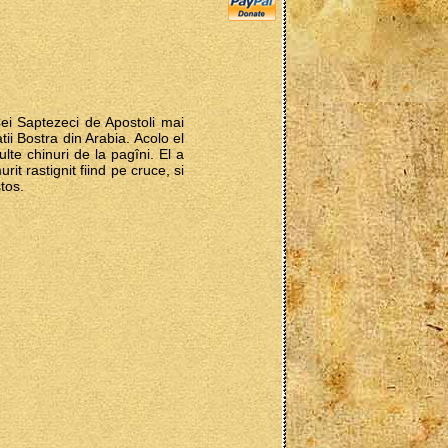
Cei Saptezeci de Apostoli mai
atii Bostra din Arabia. Acolo el
lte chinuri de la pagîni. El a
t rastignit fiind pe cruce, si
stos.