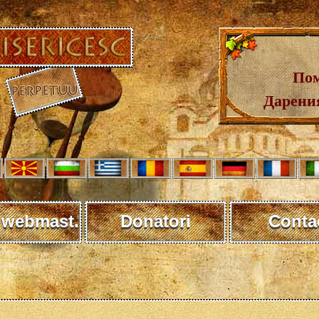
Пом
Дарения
 webmast.
Donatori
Conta