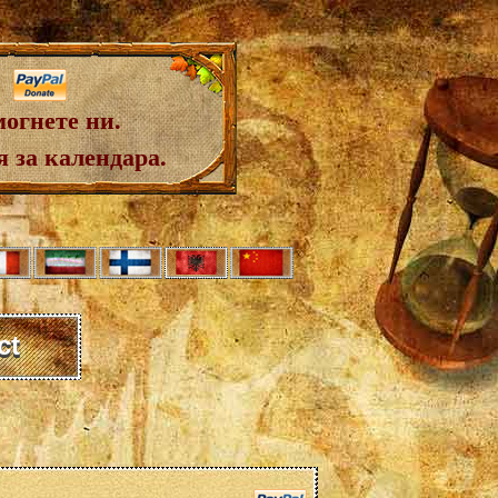
огнете ни.
 за календара.
ct