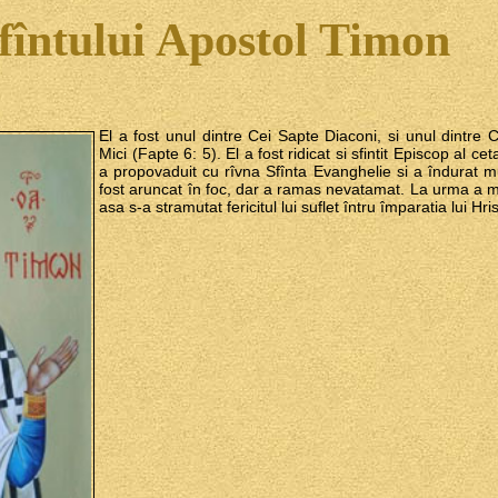
fîntului Apostol Timon
El a fost unul dintre Cei Sapte Diaconi, si unul dintre 
Mici (Fapte 6: 5). El a fost ridicat si sfintit Episcop al cet
a propovaduit cu rîvna Sfînta Evanghelie si a îndurat mu
fost aruncat în foc, dar a ramas nevatamat. La urma a muri
asa s-a stramutat fericitul lui suflet întru împaratia lui Hri