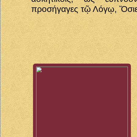
προσήγαγες τῷ Λόγῳ, Ὅσιε