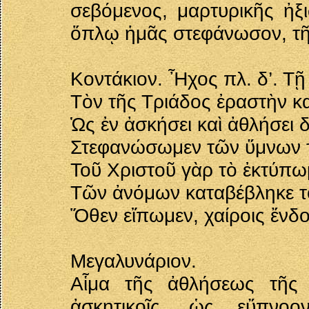
σεβόμενος, μαρτυρικῆς ἠξι
ὅπλῳ ἡμᾶς στεφάνωσον, τῆς
Κοντάκιον. Ἦχος πλ. δ’. Τ
Τὸν τῆς Τριάδος ἐραστὴν κ
Ὡς ἐν ἀσκήσει καὶ ἀθλήσει
Στεφανώσωμεν τῶν ὕμνων τ
Τοῦ Χριστοῦ γὰρ τὸ ἐκτύπ
Τῶν ἀνόμων καταβέβληκε τ
Ὅθεν εἴπωμεν, χαίροις ἔνδο
Μεγαλυνάριον.
Αἷμα τῆς ἀθλήσεως τῆς 
ἀσκητικοῖς, ὡς εὔπνοο