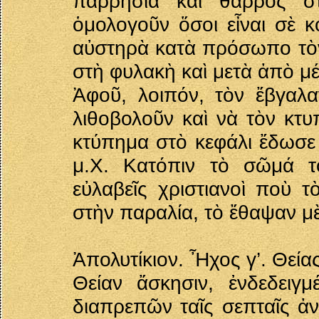
παρρησία καὶ θάρρος στ
ὁμολογοῦν ὅσοι εἶναι σὲ κ
αὐστηρὰ κατὰ πρόσωπο τὸν
στὴ φυλακὴ καὶ μετὰ ἀπὸ μέ
Ἀφοῦ, λοιπόν, τὸν ἔβγαλ
λιθοβολοῦν καὶ νὰ τὸν κτ
κτύπημα στὸ κεφάλι ἔδωσε 
μ.Χ. Κατόπιν τὸ σῶμά τ
εὐλαβεῖς χριστιανοὶ ποὺ 
στὴν παραλία, τὸ ἔθαψαν μὲ
Ἀπολυτίκιον. Ἦχος γ’. Θεία
Θείαν ἄσκησιν, ἐνδεδειγμ
διαπρεπῶν ταῖς σεπταῖς ἀν