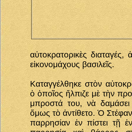
αὐτοκρατορικὲς διαταγές, 
εἰκονομάχους βασιλεῖς.
Καταγγέλθηκε στὸν αὐτοκ
ὁ ὁποῖος ἤλπιζε μὲ τὴν πρ
μπροστά του, νὰ δαμάσει
ὅμως τὸ ἀντίθετο. Ὁ Στέφα
παρρησίαν ἐν πίστει τῇ 