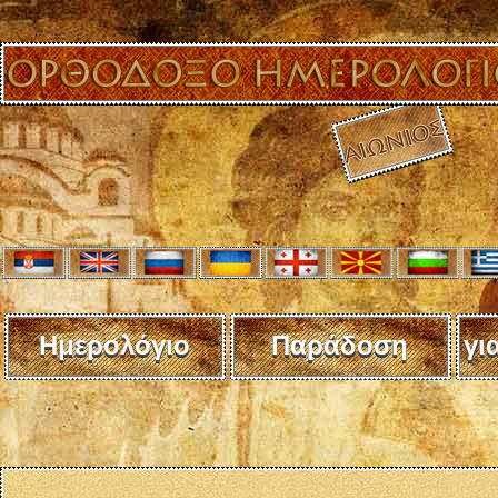
Ημερολόγιο
Παράδοση
γι