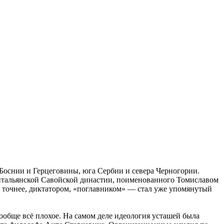
 Боснии и Герцеговины, юга Сербии и севера Черногории.
 итальянской Савойской династии, поименованного Томиславом
— точнее, диктатором, «поглавником» — стал уже упомянутый
ообще всё плохое. На самом деле идеология усташей была