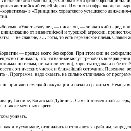
. Основано оно было на идеях хорватского философа-национали
принял австрийский еврей Франк. Именно из «франковцев» выро
 «хорватизма» в «Принципах хорватского усташского движения»
тии.
ыбором». «Уже тысячу лет, — писал он, — хорватский народ при
и цивилизацию от византийской и турецкой агрессии, принес тя
аты — не славяне, а… готы, то есть германское племя. Славян ж
орватии — прежде всего без сербов. При этом они не собиралис
рекрасно понимали, что изгнанные могут требовать возвращения
инимал ни ислам, ни католичество), хорваты отдавали себе отчё
теоретик этнических чисток и ближайший сотрудник Павелича, р
ть». Программа, надо сказать, не сильно отличалась от програ
ы не приняли немецкой оккупации и начали сражаться. Немцы в
еноваце, Госпиче, Босанской Дубице… Самый знаменитый лагерь
, а также местных евреев.
тобы убивать.
 как и мусульмане, отличались и отличаются крайним, запредел