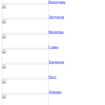
Календарь
Литургия
Молитвы
Слава
Традиция
Пост
Доноры