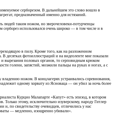
 именуемое серборезом. В дальнейшем это слово вошло в
агрегат, предназначенный именно для истязаний.
ать людей таким ножом, но зверочеловеки-потурченцы
 серборез использовался очень широко — в том числе и в
реходящую в пилу. Кроме того, как на разложенном
 В десятках фотоиллюстраций и на видеоленте мне показали
в и вырезания половых органов, то серповидным крюком
ти голени, запястий, мозжили пальцы на руках и ногах, а с
у владению ножом. В концлагерях устраивались соревнования,
надлежит одному хорвату из Ясноваца — он убил за ночь более
рналиста Курцио Малапарте «Капут» есть эпизод, в котором
в. Только этому, исключительно изуверскому, народу Гитлер
и и, по свидетельству очевидцев, отличились у нас
рваты — медленно, изощренно убивали».