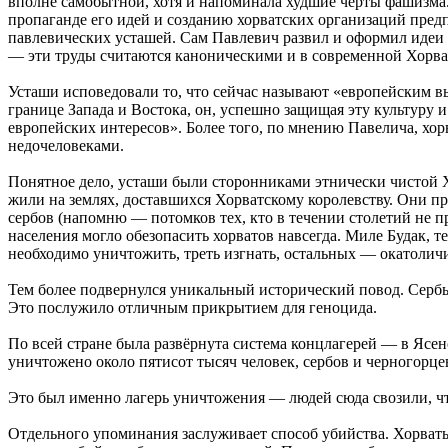
вполне самобытной, хотя и напоминала худшие черты фашизма
пропаганде его идей и созданию хорватских организаций пред
павлевических усташей. Сам Павлевич развил и оформил идеи
— эти труды считаются каноническими и в современной Хорва
Усташи исповедовали то, что сейчас называют «европейским в
границе Запада и Востока, он, успешно защищая эту культуру 
европейских интересов». Более того, по мнению Павелича, хорв
недочеловеками.
Понятное дело, усташи были сторонниками этнически чистой Х
жили на землях, доставшихся Хорватскому королевству. Они п
сербов (напомню — потомков тех, кто в течении столетий не пр
населения могло обезопасить хорватов навсегда. Миле Будак, 
необходимо уничтожить, треть изгнать, остальных — окатоличи
Тем более подвернулся уникальный исторический повод. Серб
Это послужило отличным прикрытием для геноцида.
По всей стране была развёрнута система концлагерей — в Яс
уничтожено около пятисот тысяч человек, сербов и черногорцев
Это был именно лагерь уничтожения — людей сюда свозили, ч
Отдельного упоминания заслуживает способ убийства. Хорваты,