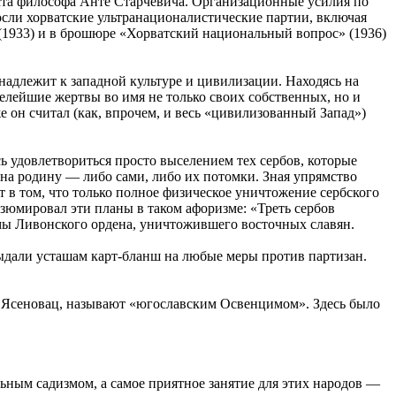
ста философа Анте Старчевича. Организационные усилия по
сли хорватские ультранационалистические партии, включая
(1933) и в брошюре «Хорватский национальный вопрос» (1936)
надлежит к западной культуре и цивилизации. Находясь на
желейшие жертвы во имя не только своих собственных, но и
е он считал (как, впрочем, и весь «цивилизованный Запад»)
ь удовлетвориться просто выселением тех сербов, которые
 на родину — либо сами, либо их потомки. Зная упрямство
т в том, что только полное физическое уничтожение сербского
езюмировал эти планы в таком афоризме: «Треть сербов
ммы Ливонского ордена, уничтожившего восточных славян.
ыдали усташам карт-бланш на любые меры против партизан.
, Ясеновац, называют «югославским Освенцимом». Здесь было
ьным садизмом, а самое приятное занятие для этих народов —