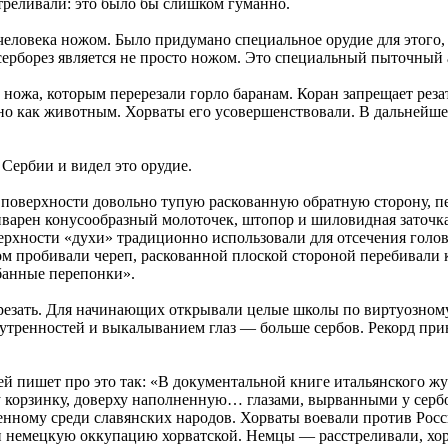
треливали: это было бы слишком гуманно.
еловека ножом. Было придумано специальное орудие для этого,
серборез является не просто ножом. Это специальный пыточный 
 ножа, которым перерезали горло баранам. Коран запрещает рез
но как животным. Хорваты его усовершенствовали. В дальнейшем
Сербии и видел это орудие.
оверхности довольно тупую раскованную обратную сторону, пе
арен конусообразный молоточек, штопор и шиловидная заточка.
ерхности «духи» традиционно использовали для отсечения голо
пробивали череп, раскованной плоской стороной перебивали кос
банные перепонки».
а резать. Для начинающих открывали целые школы по виртуозном
нутренностей и выкалыванием глаз — больше сербов. Рекорд при
й пишет про это так: «В документальной книге итальянского жу
у корзинку, доверху наполненную… глазами, вырванными у сербо
нному среди славянских народов. Хорваты воевали против Росси
и немецкую оккупацию хорватской. Немцы — расстреливали, хо