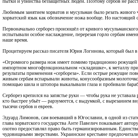
пытки и убийства беззащитных людей. Поэтому сербов не расс
Любимым занятием хорватов и мусульман было резать живого ч
хорватский язык как обозначение ножа вообще. Но настоящий 
Первоначально серборез произошёл от кривого мусульманского
испытывали особое наслаждение, перерезая горло сербам имен
наше время.
Процитируем рассказ писателя Юрия Логинова, который был в 
«Огромного размера нож имеет помимо традиционно режущей п
импортном многофункциональном «складишке», к металлу прив
результаты применения «сербореза». Если острые режущие пов
живым сербам вспарывали животы, конусообразным молоточком 
помощью шила и штопора выкалывали глаза и пробивали бара
Серборез крепился на запястье руки — чтобы рука не уставал
кто быстрее убьёт — рарзумеется, с выдумкой, с вырезанием в
тысячи сербов и евреев.
Эдуард Лимонов, сам воевавший в Югославии, в одной из стате
глава хорватского государства Анте Павелич показывает автор
охотно предоставлял право быть германизированным. Единстве
чудовищными зверствами. Украинские крестьяне предпочитал