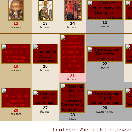
15
12
13
14
масло
без пост
без пост
без пост
22
19
20
масло
без пост
без пост
21
без пост
27
29
26
без пост
масло и вино
без пост
28
масло
If You liked our Work and effort then please co