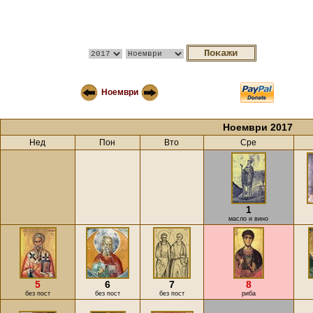
Ноември
Ноември 2017
Нед
Пон
Вто
Сре
1
масло и вино
5
6
7
8
без пост
без пост
без пост
риба