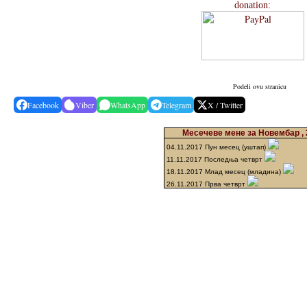
donation:
Podeli ovu stranicu
Facebook
Viber
WhatsApp
Telegram
X / Twitter
Месечеве мене за Новембар , 
04.11.2017 Пун месец (уштап)
11.11.2017 Последња четврт
18.11.2017 Млад месец (младина)
26.11.2017 Прва четврт