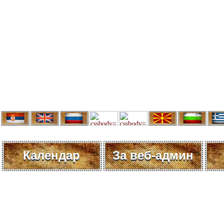
Календар
За веб-админ