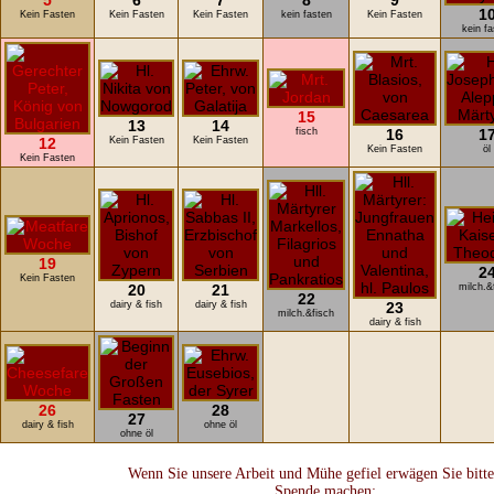
5
6
7
8
9
1
Kein Fasten
Kein Fasten
Kein Fasten
kein fasten
Kein Fasten
kein fa
15
13
14
fisch
16
1
12
Kein Fasten
Kein Fasten
Kein Fasten
öl
Kein Fasten
19
2
Kein Fasten
20
21
milch.&
22
dairy & fish
dairy & fish
23
milch.&fisch
dairy & fish
26
28
27
dairy & fish
ohne öl
ohne öl
Wenn Sie unsere Arbeit und Mühe gefiel erwägen Sie bitte
Spende machen: