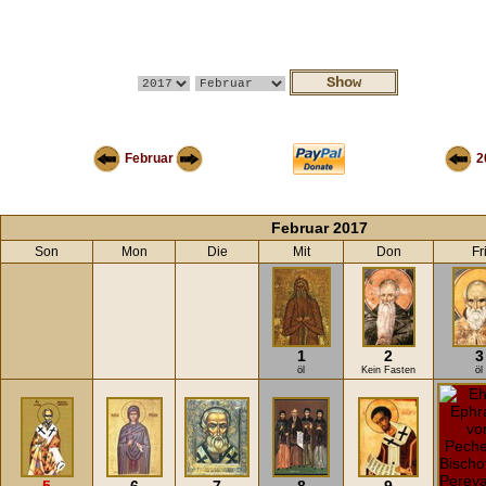
Februar
2
Februar 2017
Son
Mon
Die
Mit
Don
Fr
1
2
3
öl
Kein Fasten
öl