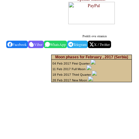
Podeli ovu stranicu
Facebook
Viber
WhatsApp
Telegram
X / Twitter
Moon phases for February , 2017
(Serbia)
04 Feb 2017 First Quarter
11 Feb 2017 Full Moon
18 Feb 2017 Third Quarter
26 Feb 2017 New Moon