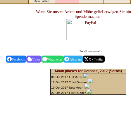
Kein Fasten
Wenn Sie unsere Arbeit und Mühe gefiel erwägen Sie bitt
Spende machen:
Podeli ovu stranicu
Facebook
Viber
WhatsApp
Telegram
X / Twitter
Moon phases for October , 2017
(Serbia)
05 Oct 2017 Full Moon
12 Oct 2017 Third Quarter
19 Oct 2017 New Moon
27 Oct 2017 First Quarter