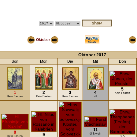
Oktober
Oktober 2017
Son
Mon
Die
Mit
Don
5
1
2
3
4
Kein Fasten
Kein Fasten
Kein Fasten
Kein Fasten
öl
11
8
9
öl & wein
Kein Fasten