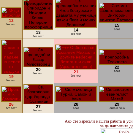
12
без пост
15
14
олио
13
без пост
без пост
22
20
21
олио
без пост
19
без пост
без пост
26
28
29
27
без пост
олио
олио и вино
без пост
Ако сте харесали нашата работа и ус
за да направите д