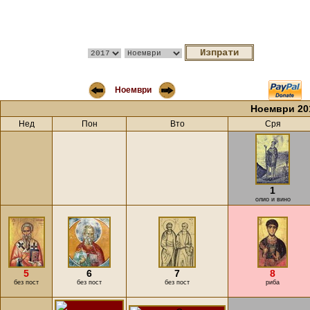
Ноември
Ноември 20
Нед
Пон
Вто
Сря
1
олио и вино
5
6
7
8
без пост
без пост
без пост
риба