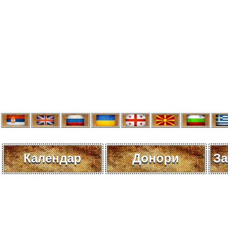
Календар
Донори
За