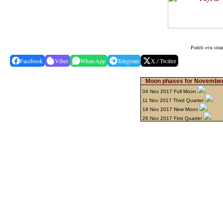
Podeli ovu stra
Facebook
Viber
WhatsApp
Telegram
X / Twitter
Moon phases for November
04 Nov 2017 Full Moon
11 Nov 2017 Third Quarter
18 Nov 2017 New Moon
26 Nov 2017 First Quarter