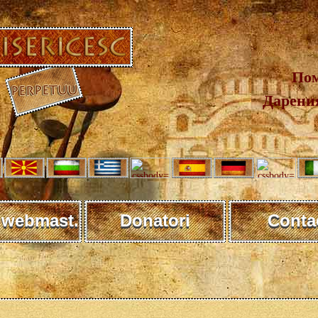
Пом
Дарения
 webmast.
Donatori
Conta