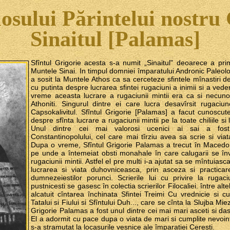
iosului Părintelui nostru
Sinaitul [Palamas]
Sfîntul Grigorie acesta s-a numit „Sinaitul" deoarece a pr
Muntele Sinai. In timpul domniei împaratului Andronic Paleolo
a sosit la Muntele Athos ca sa cerceteze sfintele mînastiri de
cu putinta despre lucrarea sfintei rugaciuni a inimii si a ved
vreme aceasta lucrare a rugaciunii mintii era ca si necunos
Athoniti. Singurul dintre ei care lucra desavîrsit rugaciu
Capsokalivitul. Sfîntul Grigorie [Palamas] a facut cunoscut
despre sfînta lucrare a rugaciunii mintii pe la toate chiliile si
Unul dintre cei mai valorosi ucenici ai sai a fost S
Constantinopolului, cel care mai tîrziu avea sa scrie si viat
Dupa o vreme, Sfîntul Grigorie Palamas a trecut în Macedonia
pe unde a întemeiat obsti monahale în care calugarii se înv
rugaciunii mintii. Astfel el pre multi i-a ajutat sa se mîntuiasc
lucrarea si viata duhovniceasca, prin asceza si practica
dumnezeiestilor porunci. Scrierile lui cu privire la rugaci
pustnicesti se gasesc în colectia scrierilor Filocaliei. între al
alcatuit cîntarea închinata Sfintei Treimi Cu vrednicie si 
Tatalui si Fiului si Sfîntului Duh..., care se cînta la Slujba Mie
Grigorie Palamas a fost unul dintre cei mai mari asceti si das
El a adormit cu pace dupa o viata de mari si cumplite nevoint
s-a stramutat la locasurile vesnice ale împaratiei Ceresti.