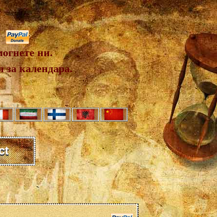
огнете ни.
 за календара.
ct