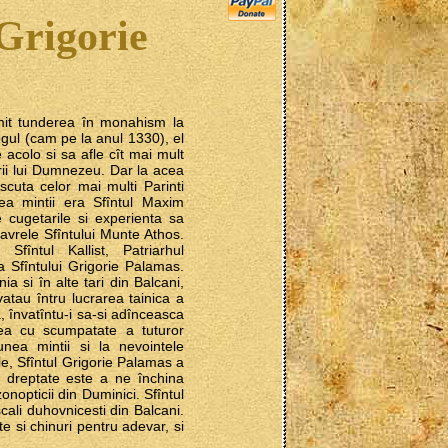
 Grigorie
imit tunderea în monahism la
gul (cam pe la anul 1330), el
 acolo si sa afle cît mai mult
erii lui Dumnezeu. Dar la acea
cuta celor mai multi Parinti
nea mintii era Sfîntul Maxim
e cugetarile si experienta sa
 lavrele Sfîntului Munte Athos.
fîntul Kallist, Patriarhul
a Sfîntului Grigorie Palamas.
 si în alte tari din Balcani,
atau întru lucrarea tainica a
a, învatîntu-i sa-si adînceasca
rea cu scumpatate a tuturor
unea mintii si la nevointele
tele, Sfîntul Grigorie Palamas a
cu dreptate este a ne închina
zonopticii din Duminici. Sfîntul
cali duhovnicesti din Balcani.
e si chinuri pentru adevar, si