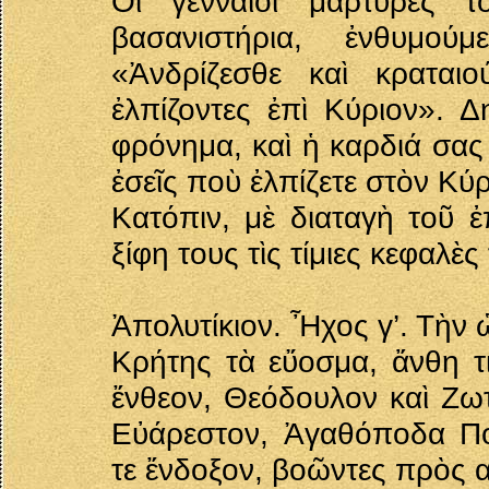
Οἱ γενναῖοι μάρτυρες τ
βασανιστήρια, ἐνθυμο
«Ἀνδρίζεσθε καὶ κραται
ἐλπίζοντες ἐπὶ Κύριον». Δ
φρόνημα, καὶ ἡ καρδιά σας 
ἐσεῖς ποὺ ἐλπίζετε στὸν Κύρ
Κατόπιν, μὲ διαταγὴ τοῦ ἐ
ξίφη τους τὶς τίμιες κεφαλὲ
Ἀπολυτίκιον. Ἦχος γ’. Τὴν 
Κρήτης τὰ εὔοσμα, ἄνθη τ
ἔνθεον, Θεόδουλον καὶ Ζωτ
Εὐάρεστον, Ἀγαθόποδα Πόμ
τε ἔνδοξον, βοῶντες πρὸς 