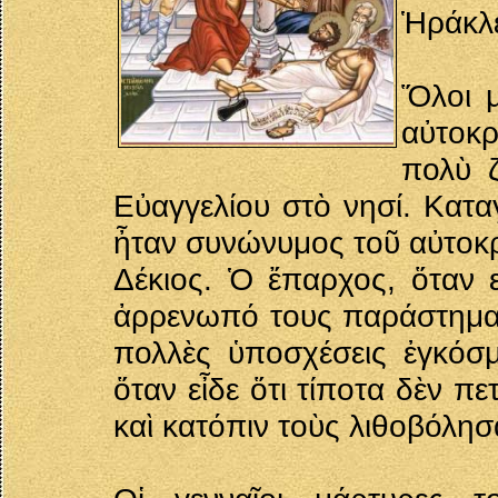
Ἡράκλε
Ὅλοι μ
αὐτοκρ
πολὺ ζ
Εὐαγγελίου στὸ νησί. Κατ
ἦταν συνώνυμος τοῦ αὐτοκρ
Δέκιος. Ὁ ἔπαρχος, ὅταν ε
ἀρρενωπό τους παράστημα
πολλὲς ὑποσχέσεις ἐγκόσ
ὅταν εἶδε ὅτι τίποτα δὲν πε
καὶ κατόπιν τοὺς λιθοβόλησ