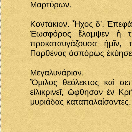
Μαρτύρων.
Κοντάκιον. Ἦχος δ’. Ἐπεφ
Ἑωσφόρος ἔλαμψεν ἡ τῶ
προκαταυγάζουσα ἡμῖν, 
Παρθένος ἀσπόρως ἐκύησε
Μεγαλυνάριον.
Ὅμιλος θεόλεκτος καὶ σεπ
εἰλικρινεῖ, ὤφθησαν ἐν Κρ
μυριάδας καταπαλαίσαντες.