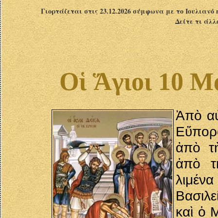
Γιορτάζεται στις 23.12.2026 σύμφωνα με το Ιουλιανό 
Δείτε τι άλλ
Οἱ Ἅγιοι 10 Μ
Ἀπὸ αὐ
Εὔπορ
ἀπὸ τ
ἀπὸ τ
λιμέν
Βασιλε
καὶ ὁ 