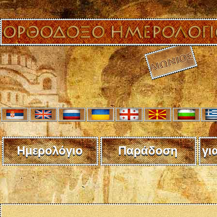
Ημερολόγιο
Παράδοση
γι