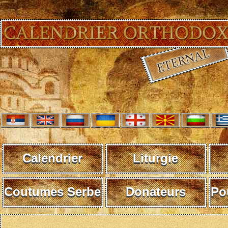
Calendrier
Liturgie
Coutumes Serbe
Donateurs
Po