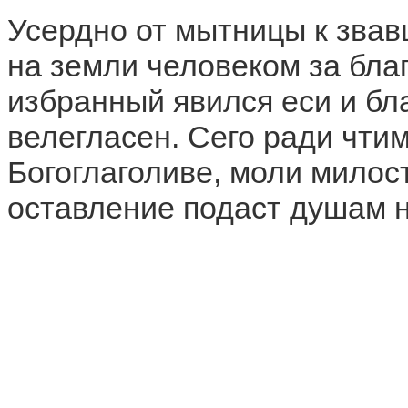
Усердно от мытницы к зва
на земли человеком за благ
избранный явился еси и бл
велегласен. Сего ради чти
Богоглаголиве, моли милост
оставление подаст душам 